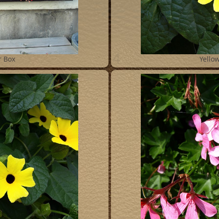
4
r Box
Yellow