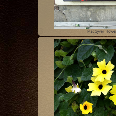
3
MacGyver Flowe