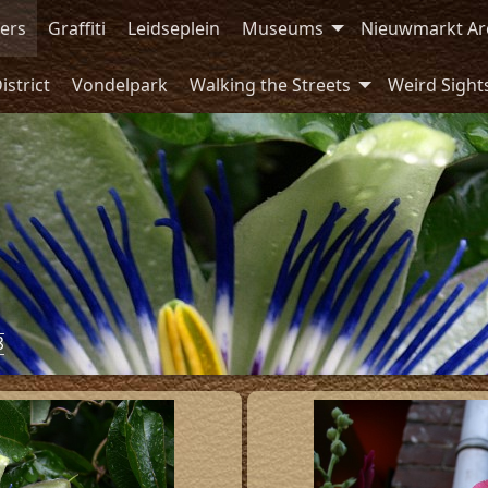
ers
Graffiti
Leidseplein
Museums
Nieuwmarkt Ar
istrict
Vondelpark
Walking the Streets
Weird Sight
8