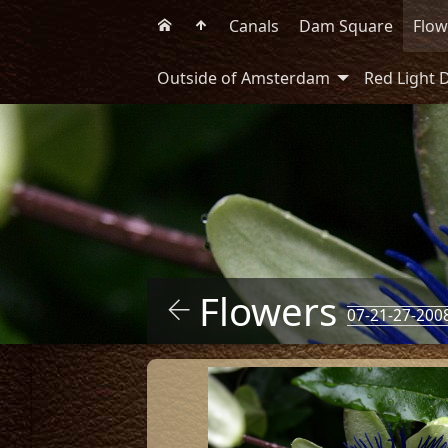
Canals
Dam Square
Flow
Outside of Amsterdam
Red Light D
Flowers
07-21-27-200