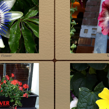
2
 Flower
M